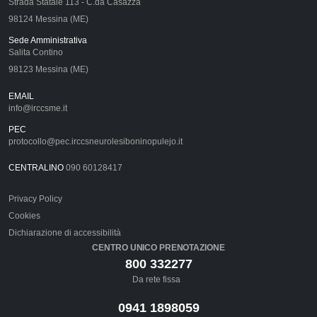
Strada Statale 113 - C.da Casazza
98124 Messina (ME)
Sede Amministrativa
Salita Contino
98123 Messina (ME)
EMAIL
info@irccsme.it
PEC
protocollo@pec.irccsneurolesiboninopulejo.it
CENTRALINO
090 60128417
Privacy Policy
Cookies
Dichiarazione di accessibilità
CENTRO UNICO PRENOTAZIONE
800 332277
Da rete fissa
0941 1898059