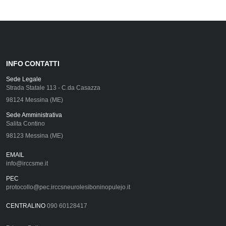
INFO CONTATTI
Sede Legale
Strada Statale 113 - C.da Casazza
98124 Messina (ME)
Sede Amministrativa
Salita Contino
98123 Messina (ME)
EMAIL
info@irccsme.it
PEC
protocollo@pec.irccsneurolesiboninopulejo.it
CENTRALINO
090 60128417