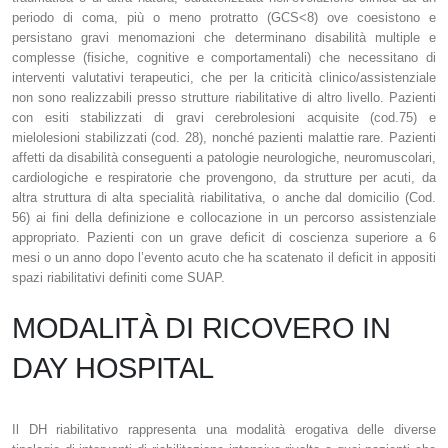
periodo di coma, più o meno protratto (GCS<8) ove coesistono e
persistano gravi menomazioni che determinano disabilità multiple e
complesse (fisiche, cognitive e comportamentali) che necessitano di
interventi valutativi terapeutici, che per la criticità clinico/assistenziale
non sono realizzabili presso strutture riabilitative di altro livello. Pazienti
con esiti stabilizzati di gravi cerebrolesioni acquisite (cod.75) e
mielolesioni stabilizzati (cod. 28), nonché pazienti malattie rare. Pazienti
affetti da disabilità conseguenti a patologie neurologiche, neuromuscolari,
cardiologiche e respiratorie che provengono, da strutture per acuti, da
altra struttura di alta specialità riabilitativa, o anche dal domicilio (Cod.
56) ai fini della definizione e collocazione in un percorso assistenziale
appropriato. Pazienti con un grave deficit di coscienza superiore a 6
mesi o un anno dopo l’evento acuto che ha scatenato il deficit in appositi
spazi riabilitativi definiti come SUAP.
MODALITÀ DI RICOVERO IN
DAY HOSPITAL
Il DH riabilitativo rappresenta una modalità erogativa delle diverse