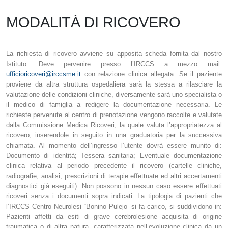
MODALITÀ DI RICOVERO
La richiesta di ricovero avviene su apposita scheda fornita dal nostro
Istituto. Deve pervenire presso l’IRCCS a mezzo mail:
ufficioricoveri@irccsme.it
con relazione clinica allegata. Se il paziente
proviene da altra struttura ospedaliera sarà la stessa a rilasciare la
valutazione delle condizioni cliniche, diversamente sarà uno specialista o
il medico di famiglia a redigere la documentazione necessaria. Le
richieste pervenute al centro di prenotazione vengono raccolte e valutate
dalla Commissione Medica Ricoveri, la quale valuta l’appropriatezza al
ricovero, inserendole in seguito in una graduatoria per la successiva
chiamata. Al momento dell’ingresso l’utente dovrà essere munito di:
Documento di identità; Tessera sanitaria; Eventuale documentazione
clinica relativa al periodo precedente il ricovero (cartelle cliniche,
radiografie, analisi, prescrizioni di terapie effettuate ed altri accertamenti
diagnostici già eseguiti). Non possono in nessun caso essere effettuati
ricoveri senza i documenti sopra indicati. La tipologia di pazienti che
l’IRCCS Centro Neurolesi “Bonino Pulejo” si fa carico, si suddividono in:
Pazienti affetti da esiti di grave cerebrolesione acquisita di origine
traumatica o di altra natura, caratterizzata nell’evoluzione clinica da un