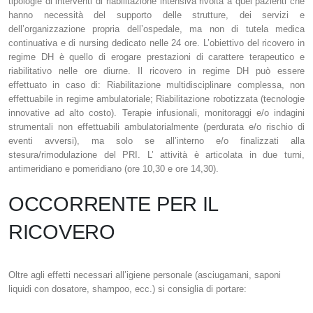
tipologie di interventi di riabilitazione intensiva rivolta a quei pazienti che
hanno necessità del supporto delle strutture, dei servizi e
dell’organizzazione propria dell’ospedale, ma non di tutela medica
continuativa e di nursing dedicato nelle 24 ore. L’obiettivo del ricovero in
regime DH è quello di erogare prestazioni di carattere terapeutico e
riabilitativo nelle ore diurne. Il ricovero in regime DH può essere
effettuato in caso di: Riabilitazione multidisciplinare complessa, non
effettuabile in regime ambulatoriale; Riabilitazione robotizzata (tecnologie
innovative ad alto costo). Terapie infusionali, monitoraggi e/o indagini
strumentali non effettuabili ambulatorialmente (perdurata e/o rischio di
eventi avversi), ma solo se all’interno e/o finalizzati alla
stesura/rimodulazione del PRI. L’ attività è articolata in due turni,
antimeridiano e pomeridiano (ore 10,30 e ore 14,30).
OCCORRENTE PER IL
RICOVERO
Oltre agli effetti necessari all’igiene personale (asciugamani, saponi
liquidi con dosatore, shampoo, ecc.) si consiglia di portare: