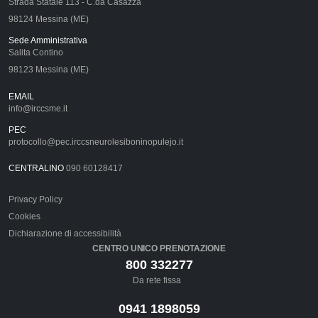
Strada Statale 113 - C.da Casazza
98124 Messina (ME)
Sede Amministrativa
Salita Contino
98123 Messina (ME)
EMAIL
info@irccsme.it
PEC
protocollo@pec.irccsneurolesiboninopulejo.it
CENTRALINO
090 60128417
Privacy Policy
Cookies
Dichiarazione di accessibilità
CENTRO UNICO PRENOTAZIONE
800 332277
Da rete fissa
0941 1898059