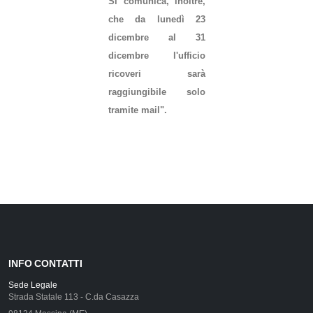
Si comunica, inoltre,
che da lunedì 23
dicembre al 31
dicembre l'ufficio
ricoveri sarà
raggiungibile solo
tramite mail".
INFO CONTATTI
Sede Legale
Strada Statale 113 - C.da Casazza