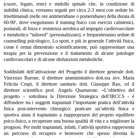
(cuore, fegato, rene) e midollo spinale che, in condizione di
stabilità clinica, verranno seguiti per circa 2-3 mesi con sedute bi-
trisettimanali (nelle ore antimeridiane o pomeridiane) della durata di
60-90', dove eseguiranno il training fisico con esercizi calistenici,
posturali, di forza e resistenza aerobica ad impegno cardiovascolare
e metabolico “tailored” (personalizzato), e frequenteranno sedute di
counselling psicologico. Lo sport, e più in generale l’attività fisica,
come è ormai dimostrato scientificamente, può rappresentare una
terapia per la prevenzione e il trattamento di alcune patologie
cardiovascolari e di alcune disfunzioni metaboliche.
Soddisfatti dell’attivazione del Progetto il direttore generale dott.
Vincenzo Barone, il direttore amministrativo dott.ssa avv. Maria
Felicita Crupi, il direttore sanitario dott. Giuseppe Rao, ed il
direttore scientifico prof. Angelo Quartarone. «L’obiettivo del
progetto – sottolinea la Direzione Strategica dell’IRCCS - è
diffondere tra i soggetti trapiantati l’importante pratica dell’attività
fisica post-intervento chirurgico: praticare un’attività fisica e
sportiva aiuta il trapiantato a riappropriarsi del proprio equilibrio
psico-fisico, a recuperare una buona qualità di vita e a migliorare la
prognosi. Per molti trapiantati, infatti, l’attività sportiva rappresenta
un percorso di recupero e benessere che spesso diventa lo