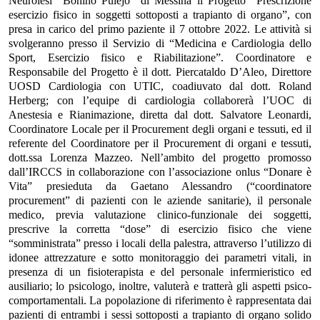
Neurolesi “Bonino Pulejo” di Messina il Progetto “Prescrizione
esercizio fisico in soggetti sottoposti a trapianto di organo”, con
presa in carico del primo paziente il 7 ottobre 2022. Le attività si
svolgeranno presso il Servizio di “Medicina e Cardiologia dello
Sport, Esercizio fisico e Riabilitazione”. Coordinatore e
Responsabile del Progetto è il dott. Piercataldo D’Aleo, Direttore
UOSD Cardiologia con UTIC, coadiuvato dal dott. Roland
Herberg; con l’equipe di cardiologia collaborerà l’UOC di
Anestesia e Rianimazione, diretta dal dott. Salvatore Leonardi,
Coordinatore Locale per il Procurement degli organi e tessuti, ed il
referente del Coordinatore per il Procurement di organi e tessuti,
dott.ssa Lorenza Mazzeo. Nell’ambito del progetto promosso
dall’IRCCS in collaborazione con l’associazione onlus “Donare è
Vita” presieduta da Gaetano Alessandro (“coordinatore
procurement” di pazienti con le aziende sanitarie), il personale
medico, previa valutazione clinico-funzionale dei soggetti,
prescrive la corretta “dose” di esercizio fisico che viene
“somministrata” presso i locali della palestra, attraverso l’utilizzo di
idonee attrezzature e sotto monitoraggio dei parametri vitali, in
presenza di un fisioterapista e del personale infermieristico ed
ausiliario; lo psicologo, inoltre, valuterà e tratterà gli aspetti psico-
comportamentali.
La popolazione di riferimento è rappresentata dai
pazienti di entrambi i sessi sottoposti a trapianto di organo solido