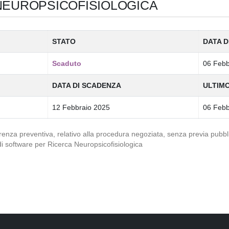
NEUROPSICOFISIOLOGICA
STATO
DATA D
Scaduto
06 Febb
DATA DI SCADENZA
ULTIM
12 Febbraio 2025
06 Febb
renza preventiva, relativo alla procedura negoziata, senza previa pubblic
 di software per Ricerca Neuropsicofisiologica