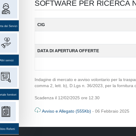
SOFTWARE PER RICERCA 
CIG
ta dei Servizi
DATA DI APERTURA OFFERTE
Altri servizi
Indagine di mercato e avviso volontario per la traspa
comma 2, lett. b), D.Lgs n. 36/2023, per la fornitura
rtale fornitori
Scadenza il 12/02/2025 ore 12.30
Avviso e Allegato (555Kb)
- 06 Febbraio 2025
itiro Referti