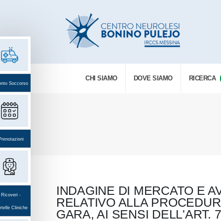
CHI SIAMO
DOVE SIAMO
RICERCA
onto Soccorso
Prenotazioni
INDAGINE DI MERCATO E A
Ricoveri -
RELATIVO ALLA PROCEDURA
telle Cliniche
GARA, AI SENSI DELL'ART. 7