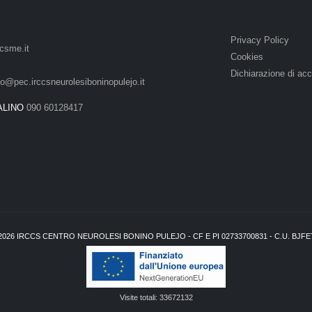
Privacy Policy
csme.it
Cookies
Dichiarazione di acc
lo@pec.irccsneurolesiboninopulejo.it
ALINO
090 60128417
2026
IRCCS CENTRO NEUROLESI BONINO PULEJO - CF E PI 02733700831 - C.U. BJF
Visite totali:
33672132